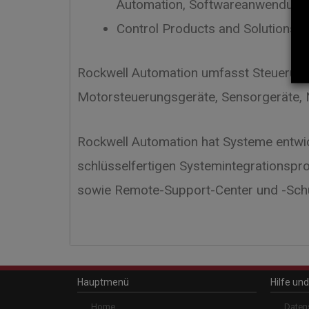
Automation, Softwareanwendung
Control Products and Solutions 
Rockwell Automation umfasst Steuerung
Motorsteuerungsgeräte, Sensorgeräte, Ne
Rockwell Automation hat Systeme entwic
schlüsselfertigen Systemintegrationspr
sowie Remote-Support-Center und -Sch
Catalog NumberDescription
Hauptmenü
Hilfe un
1756-L8SP
1756-LSC8XIB8I
Home
Daten