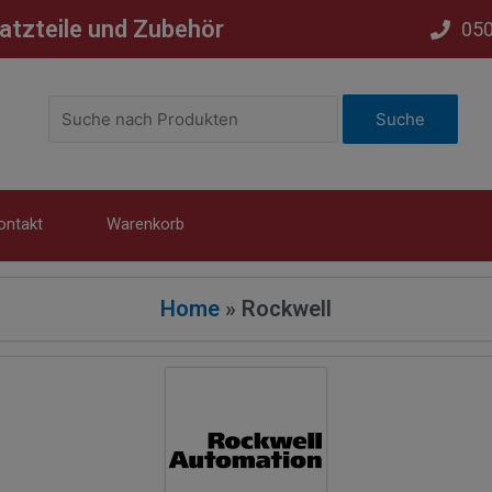
satzteile und Zubehör
05
ontakt
Warenkorb
Home
»
Rockwell