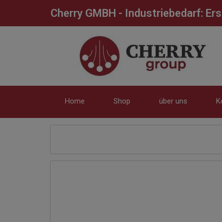
Cherry GMBH - Industriebedarf: Er
Home
Shop
über uns
K