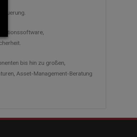
steuerung.
rmationssoftware,
cherheit.
nenten bis hin zu großen,
araturen, Asset-Management-Beratung
80 Partner
 Point Counter Input