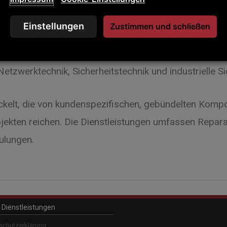
en und Automatisierungskomponenten.
besteht aus Produkten und Dienstleistungen zur Motor
Einstellungen
Zustimmen und schließen
ssysteme, industrielle Steuerungskomponenten, Info
tzwerktechnik, Sicherheitstechnik und industrielle Si
kelt, die von kundenspezifischen, gebündelten Kompo
ojekten reichen. Die Dienstleistungen umfassen Rep
ulungen.
d Dienstleistungen
Guardlogix 55
ControlLogix 8
schutzerklärung