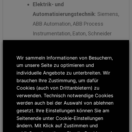
Elektrik- und
Automatisierungstechnik
: Siemens,
ABB Automation, ABB Process
Instrumentation, Eaton, Schneider
Electric, Baumer Huebner, Leuze,
Lenze, Sick, Turck, Wenglor, IFM, Wago,
Wir sammeln Informationen von Besuchern,
Phoenix Contact, Pepperl & Fuchs
um unsere Seite zu optimieren und
Lapp Kabel und andere
individuelle Angebote zu unterbreiten. Wir
brauchen Ihre Zustimmung, um dafür
Cookies (auch von Drittanbietern) zu
Pneumatik
: Aventics (ehemalig Bosch
verwenden. Technisch notwendige Cookies
Rexroth Pneumatik), Festo, SMC,
werden auch bei der Auswahl von ablehnen
Camozzi und andere
gesetzt. Ihre Einstellungen können Sie am
Seitenende unter Cookie-Einstellungen
ändern. Mit Klick auf Zustimmen und
Hydraulik
: HAWE, Bosch Rexroth und