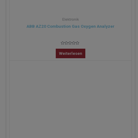
Elektronik
ABB AZ20 Combustion Gas Oxygen Analyzer
Bewertet
mit
Weiterlesen
0
von
5