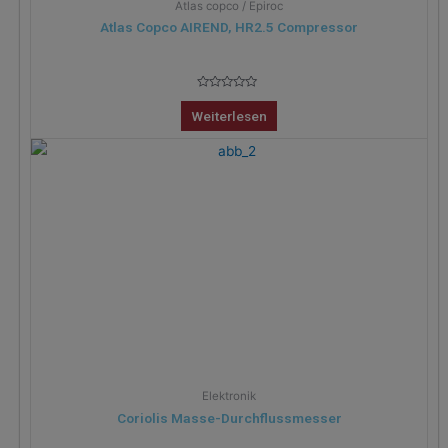
Atlas copco / Epiroc
Atlas Copco AIREND, HR2.5 Compressor
Bewertet
mit
Weiterlesen
0
von
5
Elektronik
Coriolis Masse-Durchflussmesser