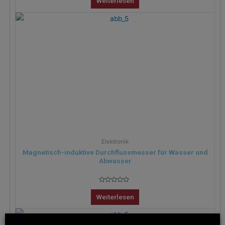
Weiterlesen
0
von
5
Elektronik
Magnetisch-induktive Durchflussmesser für Wasser und
Abwasser
Bewertet
mit
Weiterlesen
0
von
5