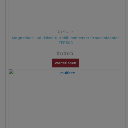
Elektronik
Magnetisch-Induktiver Durchflussmesser ProcessMaster
FEP500
Bewertet
mit
Weiterlesen
0
von
5