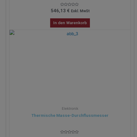
Bewertet
546,13
€
Exkl. MwSt
mit
0
von
In den Warenkorb
5
Elektronik
Thermische Masse-Durchflussmesser