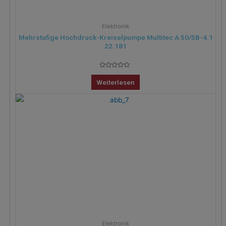
Elektronik
Mehrstufige Hochdruck-Kreiselpumpe Multitec A 50/5B-4.1
22.181
Bewertet
mit
Weiterlesen
0
von
5
Elektronik