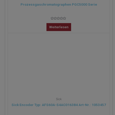
Prozessgaschromatographen PGC5000 Serie
Bewertet
mit
Weiterlesen
0
von
5
Sick
Sick Encoder Typ: AFS60A-S4AC016384 Art-Nr.: 1053457