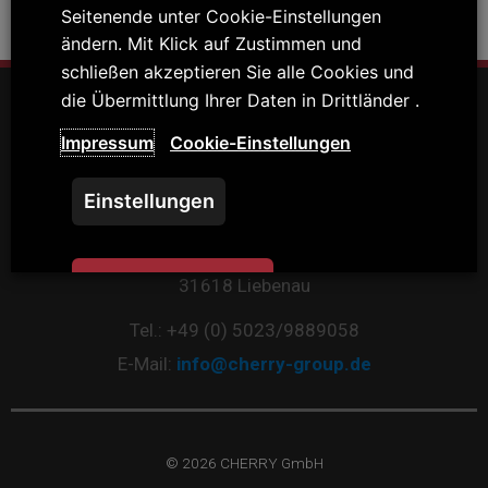
Seitenende unter Cookie-Einstellungen
[ultimatemember form_id=“5″]
ändern. Mit Klick auf Zustimmen und
schließen akzeptieren Sie alle Cookies und
Hauptmenü
die Übermittlung Ihrer Daten in Drittländer .
Impressum
Cookie-Einstellungen
Hilfe und Dienstleistungen
Einstellungen
Waldsiedlung 20
Zustimmen und
31618 Liebenau
schließen
Tel.: +49 (0) 5023/9889058
E-Mail:
info@cherry-group.de
© 2026 CHERRY GmbH